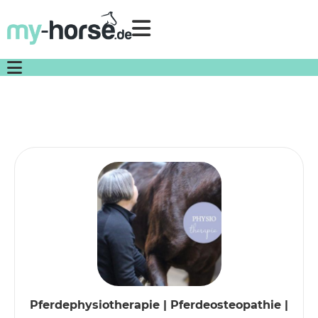
Direkt
zum
Inhalt
Einloggen
Registrieren
Pferdephysiotherapie | Pferdeosteopathie |