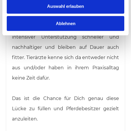
u
Menschen bekommen Krankengymnastik
Auswahl erlauben
s
w
verordnet. Bei Pferden ist das noch eher
a
Ablehnen
unüblich. Trotzdem erholen sich Pferde mit
h
l
intensiver Unterstützung schneller und
nachhaltiger und bleiben auf Dauer auch
fitter. Tierärzte kenne sich da entweder nicht
aus und/oder haben in ihrem Praxisalltag
keine Zeit dafür.
Das ist die Chance für Dich genau diese
Lücke zu füllen und Pferdebesitzer gezielt
anzuleiten.