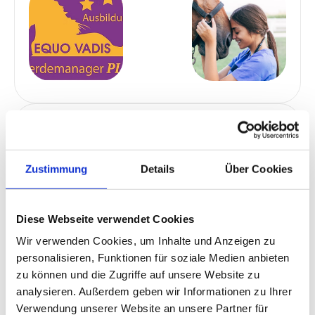
Beschreibung des Angebots
Für alle, die die Module des Pferdemanagers
Zustimmung
Details
Über Cookies
erfolgreich absolviert haben sowie auch für
Quereinsteiger mit entsprechenden
Diese Webseite verwendet Cookies
Vorkenntnissen gibt es drei
Wir verwenden Cookies, um Inhalte und Anzeigen zu
Fortbildungspakete (Pferdemanager PLUS),
personalisieren, Funktionen für soziale Medien anbieten
zu können und die Zugriffe auf unsere Website zu
die Dich in die Lage versetzen sofort
analysieren. Außerdem geben wir Informationen zu Ihrer
loszulegen und Pferden und deren Besitzern
Verwendung unserer Website an unsere Partner für